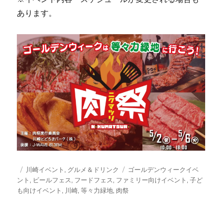
あります。
投
カ
タ
川崎イベント
,
グルメ＆ドリンク
ゴールデンウィークイベ
稿
テ
グ
ント
,
ビールフェス
,
フードフェス
,
ファミリー向けイベント
,
子ど
日:
ゴ
も向けイベント
,
川崎
,
等々力緑地
,
肉祭
リ
ー