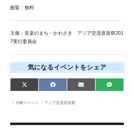
観覧：無料
主催：音楽のまち・かわさき アジア交流音楽祭201
7実行委員会
気になるイベントをシェア
Share
Share
Share
Share
X
F
E
S
on
on
on
on
(
a
m
M
T
c
a
S
w
e
i
投
カ
タ
川崎イベント
アジア交流音楽祭
i
b
l
稿
テ
グ
t
o
日:
ゴ
t
o
e
k
リ
r
ー
)
投