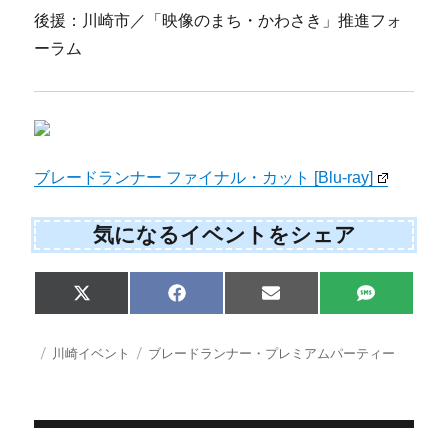
後援：川崎市／「映像のまち・かわさき」推進フォ
ーラム
ブレードランナー ファイナル・カット [Blu-ray]
気になるイベントをシェア
Share
Share
Share
Share
X
F
E
S
on
on
on
on
(
a
m
M
T
c
a
S
w
e
i
投
カ
タ
川崎イベント
ブレードランナー・プレミアムパーティー
i
b
l
稿
テ
グ
t
o
日:
ゴ
t
o
e
k
リ
r
ー
)