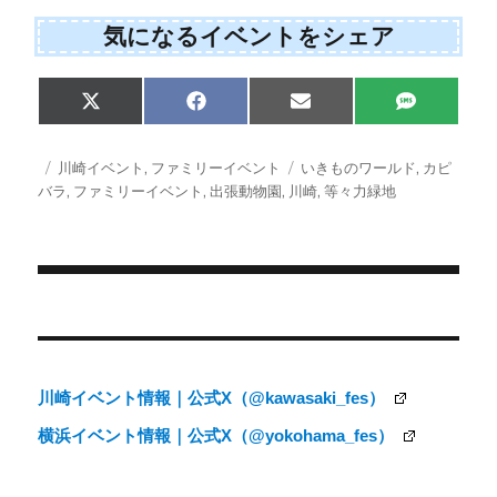
気になるイベントをシェア
Share
Share
Share
Share
X
F
E
S
on
on
on
on
(
a
m
M
T
c
a
S
w
e
i
投
カ
タ
川崎イベント
,
ファミリーイベント
いきものワールド
,
カピ
i
b
l
稿
テ
グ
バラ
,
ファミリーイベント
,
出張動物園
,
川崎
,
等々力緑地
t
o
日:
ゴ
t
o
e
k
リ
r
ー
)
投
稿
ナ
川崎イベント情報｜公式X（@kawasaki_fes）
ビ
横浜イベント情報｜公式X（@yokohama_fes）
ゲ
ー