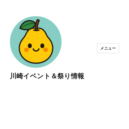
メニュー
川崎イベント＆祭り情報