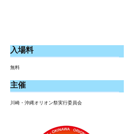
入場料
無料
主催
川崎・沖縄オリオン祭実行委員会