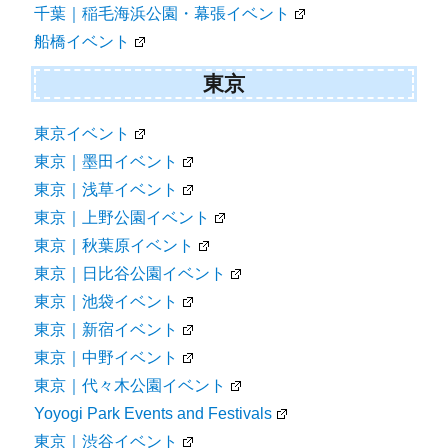
千葉｜稲毛海浜公園・幕張イベント
船橋イベント
東京
東京イベント
東京｜墨田イベント
東京｜浅草イベント
東京｜上野公園イベント
東京｜秋葉原イベント
東京｜日比谷公園イベント
東京｜池袋イベント
東京｜新宿イベント
東京｜中野イベント
東京｜代々木公園イベント
Yoyogi Park Events and Festivals
東京｜渋谷イベント