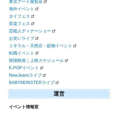
東京アート展覧会
海外イベント
タイフェス
音楽フェス
芸能人ディナーショー
お笑いライブ
ミネラル・天然石・鉱物イベント
転職イベント
韓国映画｜上映スケジュール
K-POPイベント
NewJeansライブ
BABYMONSTERライブ
運営
イベント情報室