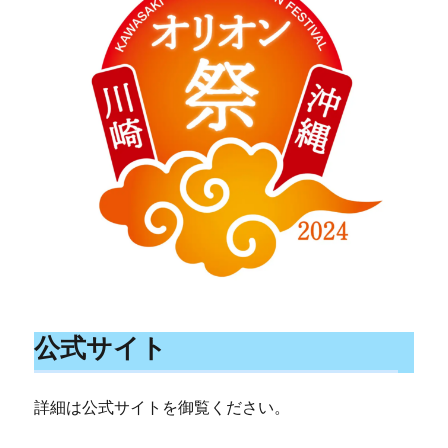
公式サイト
詳細は公式サイトを御覧ください。