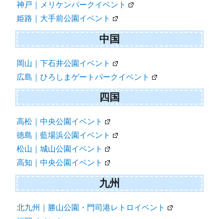
神戸｜メリケンパークイベント
姫路｜大手前公園イベント
中国
岡山｜下石井公園イベント
広島｜ひろしまゲートパークイベント
四国
高松｜中央公園イベント
徳島｜藍場浜公園イベント
松山｜城山公園イベント
高知｜中央公園イベント
九州
北九州｜勝山公園・門司港レトロイベント