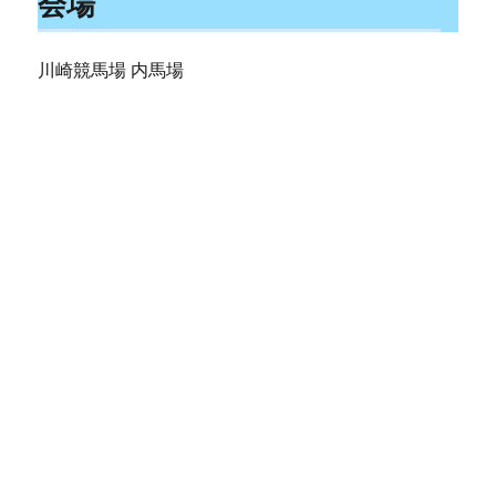
会場
川崎競馬場 内馬場