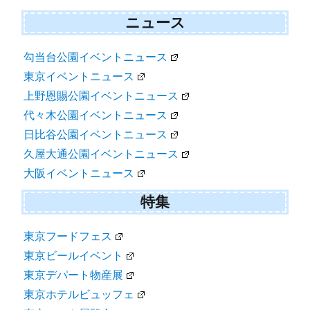
ニュース
勾当台公園イベントニュース
東京イベントニュース
上野恩賜公園イベントニュース
代々木公園イベントニュース
日比谷公園イベントニュース
久屋大通公園イベントニュース
大阪イベントニュース
特集
東京フードフェス
東京ビールイベント
東京デパート物産展
東京ホテルビュッフェ