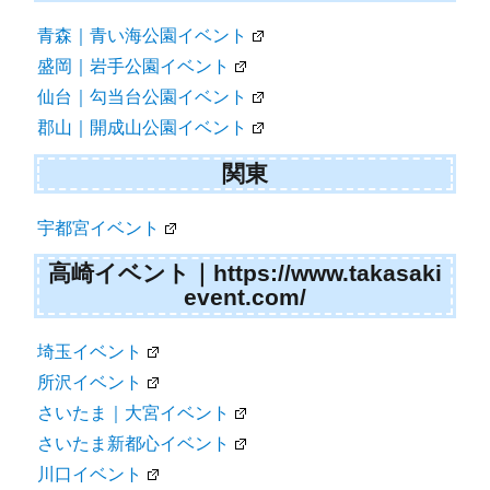
青森｜青い海公園イベント
盛岡｜岩手公園イベント
仙台｜勾当台公園イベント
郡山｜開成山公園イベント
関東
宇都宮イベント
高崎イベント｜https://www.takasaki
event.com/
埼玉イベント
所沢イベント
さいたま｜大宮イベント
さいたま新都心イベント
川口イベント