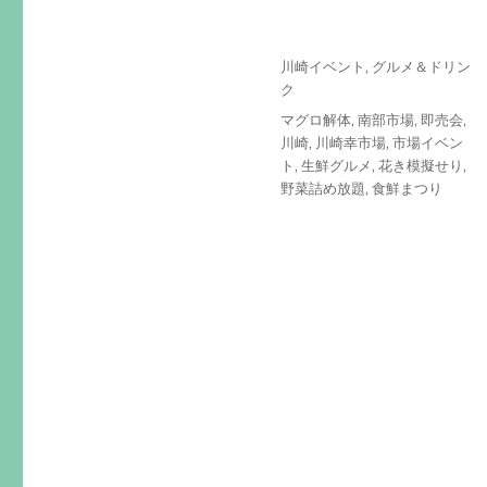
投
カ
川崎イベント
,
グルメ＆ドリン
稿
テ
ク
日:
ゴ
タ
マグロ解体
,
南部市場
,
即売会
,
リ
グ
川崎
,
川崎幸市場
,
市場イベン
ー
ト
,
生鮮グルメ
,
花き模擬せり
,
野菜詰め放題
,
食鮮まつり