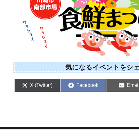
気になるイベントをシ
Share
Share
Shar
X (Twitter)
Facebook
Emai
on
on
on