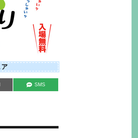
ェア
e
Share
l
SMS
on