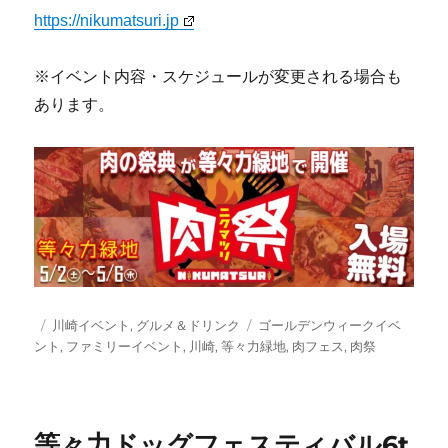
https://nikumatsuri.jp
※イベント内容・スケジュールが変更される場合も
あります。
投
カ
タ
川崎イベント
,
グルメ＆ドリンク
ゴールデンウィークイベ
稿
テ
グ
ント
,
ファミリーイベント
,
川崎
,
等々力緑地
,
肉フェス
,
肉祭
日:
ゴ
リ
ー
等々力ドッグフェスティバル6t