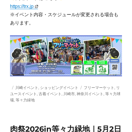
https://trx.jp
※イベント内容・スケジュールが変更される場合も
あります。
投
カ
タ
川崎イベント
,
ショッピングイベント
フリーマーケット
,
リ
稿
テ
グ
ユースイベント
,
古着イベント
,
川崎市
,
神奈川イベント
,
等々力球
日:
ゴ
場
,
等々力緑地
リ
ー
肉祭2026in等々力緑地｜5月2日