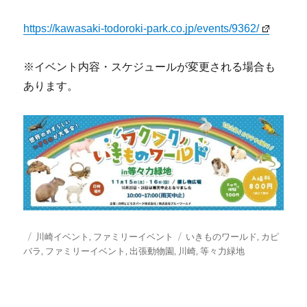
https://kawasaki-todoroki-park.co.jp/events/9362/
※イベント内容・スケジュールが変更される場合も
あります。
投
カ
タ
川崎イベント
,
ファミリーイベント
いきものワールド
,
カピ
稿
テ
グ
バラ
,
ファミリーイベント
,
出張動物園
,
川崎
,
等々力緑地
日:
ゴ
リ
ー