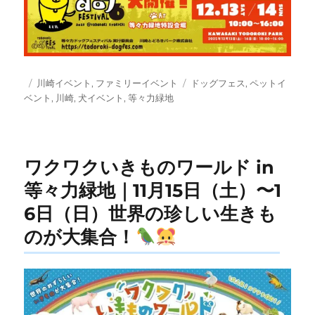
投
カ
タ
川崎イベント
,
ファミリーイベント
ドッグフェス
,
ペットイ
稿
テ
グ
ベント
,
川崎
,
犬イベント
,
等々力緑地
日:
ゴ
リ
ー
ワクワクいきものワールド in
等々力緑地｜11月15日（土）〜1
6日（日）世界の珍しい生きも
のが大集合！