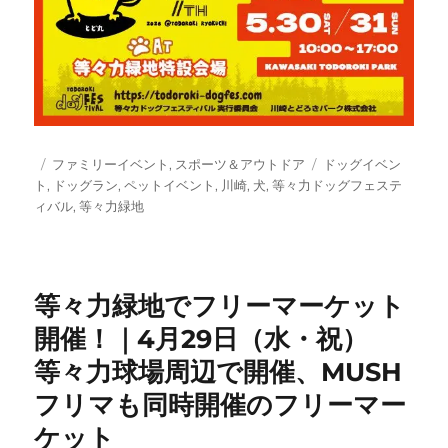
投
カ
タ
ファミリーイベント
,
スポーツ＆アウトドア
ドッグイベン
稿
テ
グ
ト
,
ドッグラン
,
ペットイベント
,
川崎
,
犬
,
等々力ドッグフェステ
日:
ゴ
ィバル
,
等々力緑地
リ
ー
等々力緑地でフリーマーケット
開催！｜4月29日（水・祝）
等々力球場周辺で開催、MUSH
フリマも同時開催のフリーマー
ケット