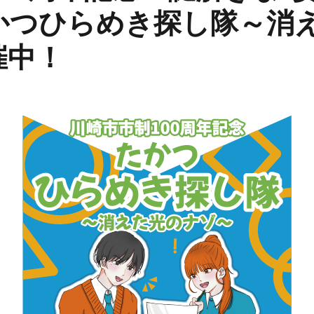
かつひらめき探し隊～消
催中！