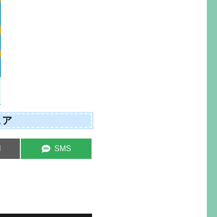
ェア
e
Share
l
SMS
on