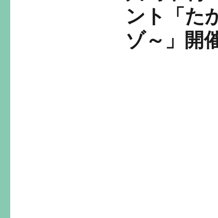
ント「た
ゾ～」開