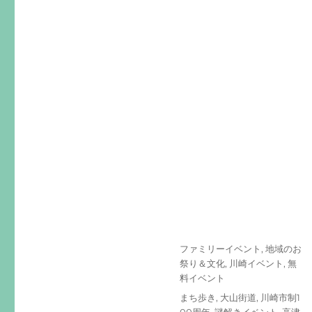
投
カ
ファミリーイベント
,
地域のお
稿
テ
祭り＆文化
,
川崎イベント
,
無
日:
ゴ
料イベント
リ
タ
まち歩き
,
大山街道
,
川崎市制1
ー
グ