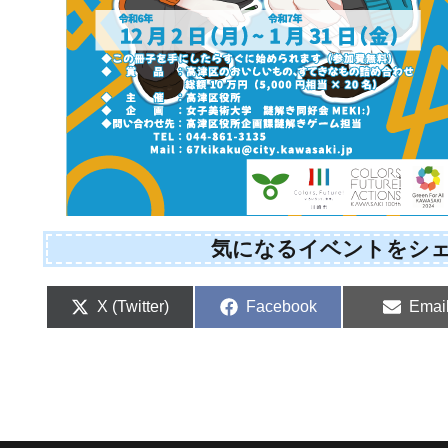
気になるイベントをシ
Share
Share
Shar
X (Twitter)
Facebook
Emai
on
on
on