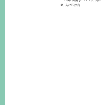
00周年
,
謎解きイベント
,
高津
区
,
高津区役所